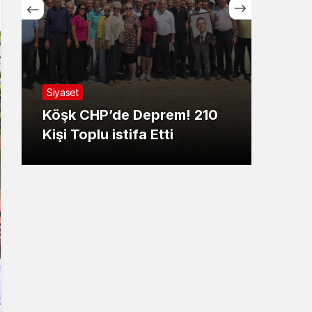
Sistem Modu
Sistem modunu seçin.
Siyaset
Asayi
Köşk CHP’de Deprem! 210
MHP
Kişi Toplu istifa Etti
Başl