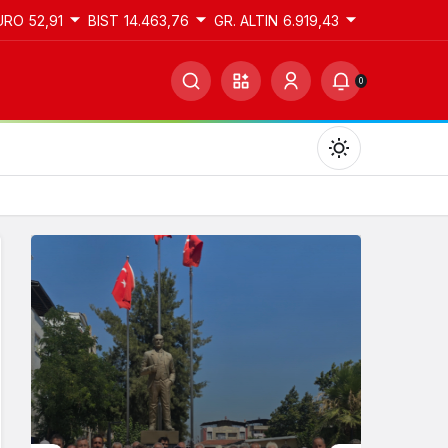
URO
52,91
BIST
14.463,76
GR. ALTIN
6.919,43
0
Gündüz Modu
Gündüz modunu seçin.
Gece Modu
Gece modunu seçin.