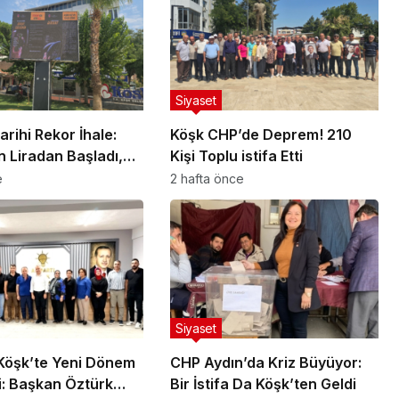
Siyaset
arihi Rekor İhale:
Köşk CHP’de Deprem! 210
in Liradan Başladı,
Kişi Toplu istifa Etti
rada Bitti
e
2 hafta önce
Siyaset
 Köşk’te Yeni Dönem
CHP Aydın’da Kriz Büyüyor:
i: Başkan Öztürk
Bir İstifa Da Köşk’ten Geldi