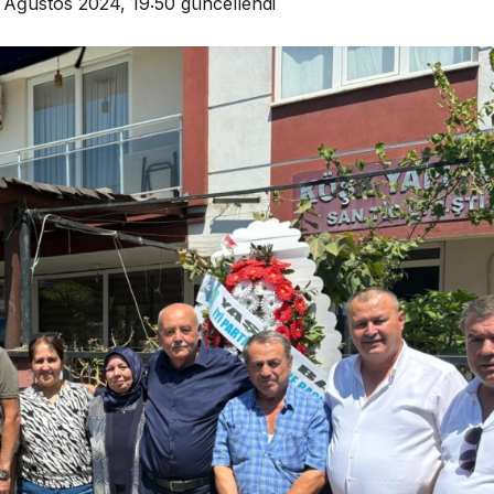
 Ağustos 2024, 19:50
güncellendi
Gündem
Köşk’te Tarihi Rekor İhale:
anlığı’na
Aylık 4 Bin Liradan Başladı,
dı
251 Bin Lirada Bitti