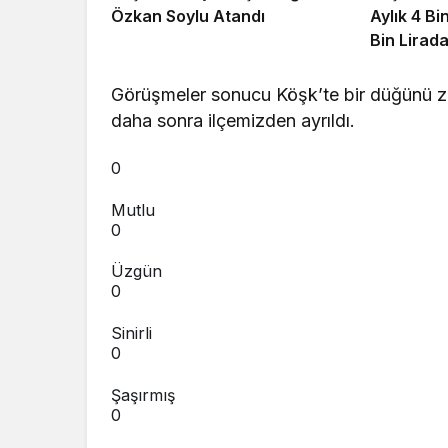
Özkan Soylu Atandı
Aylık 4 Bi
Bin Lirada
Görüşmeler sonucu Köşk’te bir düğünü z
daha sonra ilçemizden ayrıldı.
0
Mutlu
0
Üzgün
0
Sinirli
0
Şaşırmış
0