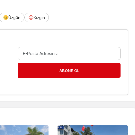
Üzgün
Kızgın
ABONE OL