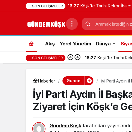
16:27
Köşk’te Tarihi Rekor İhale: 
SON GELIŞMELER
Bitti
Akış
Yerel Yönetim
Dünya
Siya
16:27
Köşk’te Tarihi Reko
SON GELIŞMELER
Güncel
Haberler
İyi Parti Aydın İ
İyi Parti Aydın İl Baş
Ziyaret İçin Köşk’e Ge
Gündem Köşk
tarafından yayınlandı