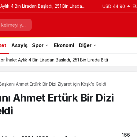
Aylık 4 Bin Liradan Başladı, 251 Bin Lirada
USD
44,90
E
set
Asayiş
Spor
Ekonomi
Diğer
r İhale: Aylık 4 Bin Liradan Başladı, 251 Bin Lirada Bitti
l Başkanı Ahmet Ertürk Bir Dizi Ziyaret İçin Köşk’e Geldi
kanı Ahmet Ertürk Bir Dizi
ldi
166