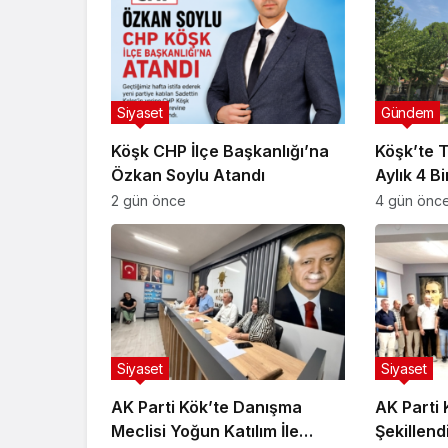
Siyaset
Gündem
Köşk CHP İlçe Başkanlığı’na
Köşk’te T
Özkan Soylu Atandı
Aylık 4 B
251 Bin Li
2 gün önce
4 gün önc
Siyaset
Siyaset
AK Parti Kök’te Danışma
AK Parti
Meclisi Yoğun Katılım İle
Şekillend