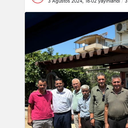
3 Ağustos 2024, 18:02
yayınlandı
3
Siyaset
Köşk CHP İlçe Başk
Özkan Soylu Atan