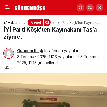
Köşk Belediye
0
Paylaş
Başkanı Nuri Güler
Genel
Haberler
İYİ Parti Köşk’ten Kaymakam
Taş’a ziyaret
İYİ Parti Köşk’ten Kaymakam Taş’a
Bayram Mesajı
ziyaret
Yayınladı
Gündem Köşk
tarafından yayınlandı
3 Temmuz 2025, 11:13
yayınlandı
3 Temmuz
2025, 11:13
güncellendi
65