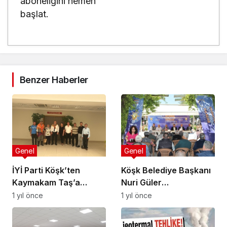
aboneliğini hemen
başlat.
Benzer Haberler
Genel
Genel
İYİ Parti Köşk’ten
Köşk Belediye Başkanı
Kaymakam Taş’a
Nuri Güler
ziyaret
Vatandaşların
1 yıl önce
1 yıl önce
Sorularını Cevapladı