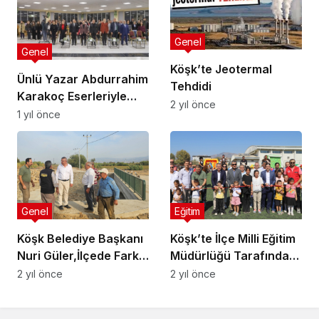
Genel
Genel
Köşk’te Jeotermal
Ünlü Yazar Abdurrahim
Tehdidi
Karakoç Eserleriyle
2 yıl önce
Anıldı
1 yıl önce
Genel
Eğitim
Köşk Belediye Başkanı
Köşk’te İlçe Milli Eğitim
Nuri Güler,İlçede Farklı
Müdürlüğü Tarafından
Noktalarda Devam
Sene Başı Çocuk
2 yıl önce
2 yıl önce
Eden Yatırımları
Etkinliği Düzenlendi
Yerinde İnceledi