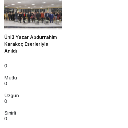
Ünlü Yazar Abdurrahim
Karakoç Eserleriyle
Anıldı
0
Mutlu
0
Üzgün
0
Sinirli
0