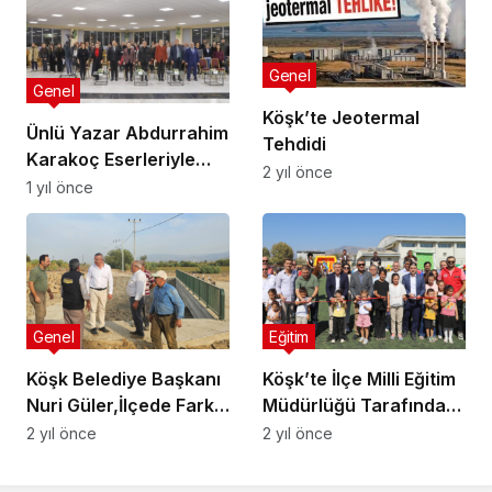
Genel
Genel
Köşk’te Jeotermal
Ünlü Yazar Abdurrahim
Tehdidi
Karakoç Eserleriyle
2 yıl önce
Anıldı
1 yıl önce
Genel
Eğitim
Köşk Belediye Başkanı
Köşk’te İlçe Milli Eğitim
Nuri Güler,İlçede Farklı
Müdürlüğü Tarafından
Noktalarda Devam
Sene Başı Çocuk
2 yıl önce
2 yıl önce
Eden Yatırımları
Etkinliği Düzenlendi
Yerinde İnceledi