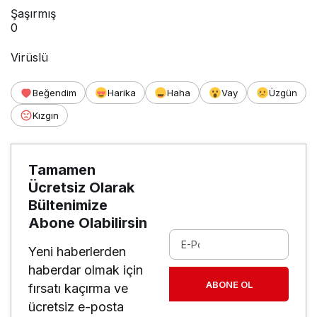
Şaşırmış
0
Virüslü
Beğendim
Harika
Haha
Vay
Üzgün
Kızgın
Tamamen
Ücretsiz Olarak
Bültenimize
Abone Olabilirsin
Yeni haberlerden
haberdar olmak için
ABONE OL
fırsatı kaçırma ve
ücretsiz e-posta