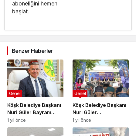
aboneliğini hemen
başlat.
Benzer Haberler
Genel
Genel
Köşk Belediye Başkanı
Köşk Belediye Başkanı
Nuri Güler Bayram
Nuri Güler
Mesajı Yayınladı
Vatandaşların
1 yıl önce
1 yıl önce
Sorularını Cevapladı