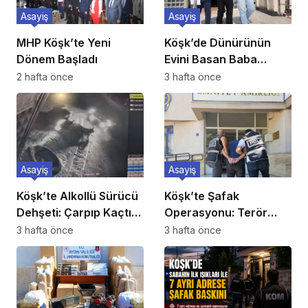
Asayiş
Asayiş
MHP Köşk’te Yeni
Köşk’de Dünürünün
Dönem Başladı
Evini Basan Baba
Tutuklandı
2 hafta önce
3 hafta önce
Asayiş
Asayiş
Köşk’te Alkollü Sürücü
Köşk’te Şafak
Dehşeti: Çarpıp Kaçtı,
Operasyonu: Terör
Ehliyetine El Konuldu
Propagandacısı 5
3 hafta önce
3 hafta önce
Suriyeli Yakalandı