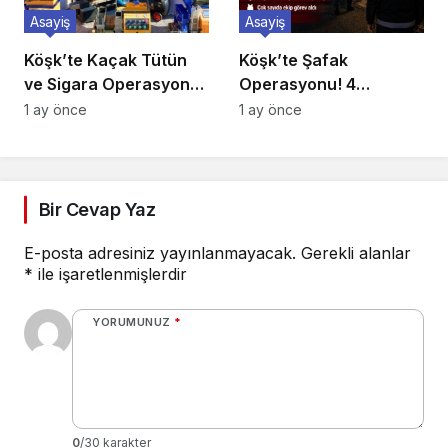
Asayiş
Asayiş
Köşk’te Kaçak Tütün
Köşk’te Şafak
ve Sigara Operasyonu:
Operasyonu! 4
Binlerce Makaron ile
Mahallede 7 Adrese Eş
1 ay önce
1 ay önce
Yüzlerce Kilo Tütün Ele
Zamanlı Baskın
Geçirildi
Bir Cevap Yaz
E-posta adresiniz yayınlanmayacak.
Gerekli alanlar
*
ile işaretlenmişlerdir
YORUMUNUZ
*
0
/30 karakter