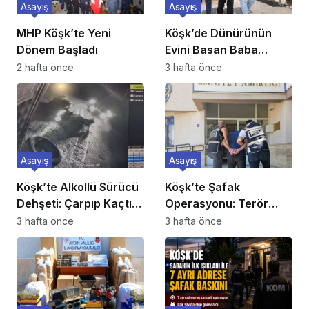
Asayiş
Asayiş
MHP Köşk’te Yeni
Köşk’de Dünürünün
Dönem Başladı
Evini Basan Baba
Tutuklandı
2 hafta önce
3 hafta önce
Asayiş
Asayiş
Köşk’te Alkollü Sürücü
Köşk’te Şafak
Dehşeti: Çarpıp Kaçtı,
Operasyonu: Terör
Ehliyetine El Konuldu
Propagandacısı 5
3 hafta önce
3 hafta önce
Suriyeli Yakalandı