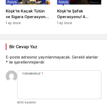
Asayiş
Asayiş
Köşk’te Kaçak Tütün
Köşk’te Şafak
ve Sigara Operasyonu:
Operasyonu! 4
Binlerce Makaron ile
Mahallede 7 Adrese Eş
1 ay önce
1 ay önce
Yüzlerce Kilo Tütün Ele
Zamanlı Baskın
Geçirildi
Bir Cevap Yaz
E-posta adresiniz yayınlanmayacak.
Gerekli alanlar
*
ile işaretlenmişlerdir
YORUMUNUZ
*
0
/30 karakter