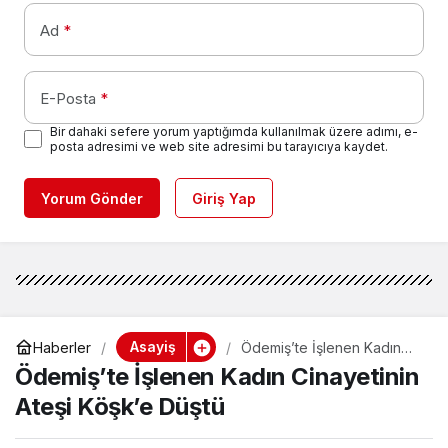
Ad
*
E-Posta
*
Bir dahaki sefere yorum yaptığımda kullanılmak üzere adımı, e-
posta adresimi ve web site adresimi bu tarayıcıya kaydet.
Yorum Gönder
Giriş Yap
Asayiş
Haberler
Ödemiş’te İşlenen Kadın
Cinayetinin Ateşi Köşk’e
Ödemiş’te İşlenen Kadın Cinayetinin
Düştü
Ateşi Köşk’e Düştü