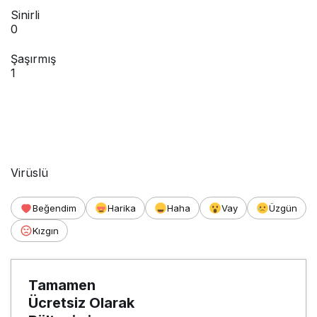
Sinirli
0
Şaşırmış
1
Virüslü
Beğendim
Harika
Haha
Vay
Üzgün
Kızgın
Tamamen
Ücretsiz Olarak