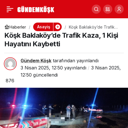
Ödemiş’te İşlenen
0
Paylaş
Kadın Cinayetinin
Asayiş
Haberler
Köşk Baklaköy’de Trafik
Kaza, 1 Kişi Hayatını
Köşk Baklaköy’de Trafik Kaza, 1 Kişi
Kaybetti
Ateşi Köşk’e Düştü
Hayatını Kaybetti
Gündem Köşk
tarafından yayınlandı
3 Nisan 2025, 12:50
yayınlandı
3 Nisan 2025,
12:50
güncellendi
876