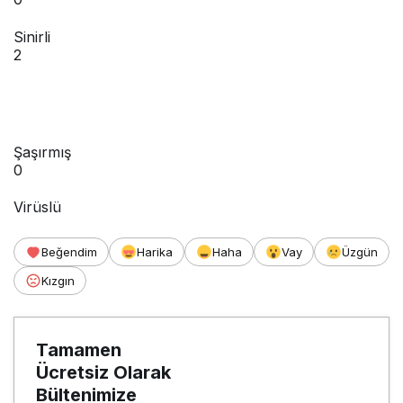
Sinirli
2
Şaşırmış
0
Virüslü
Beğendim
Harika
Haha
Vay
Üzgün
Kızgın
Tamamen
Ücretsiz Olarak
Bültenimize