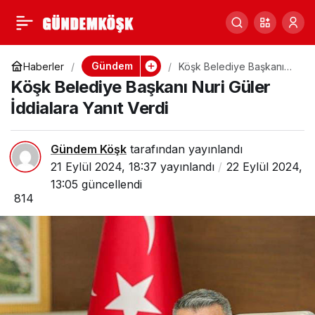
Köşk AK Parti Delege
0
Paylaş
Seçimi Yapıldı
Gündem
Haberler
Köşk Belediye Başkanı
Nuri Güler İddialara Yanıt
Köşk Belediye Başkanı Nuri Güler
Verdi
İddialara Yanıt Verdi
Gündem Köşk
tarafından yayınlandı
21 Eylül 2024, 18:37
yayınlandı
22 Eylül 2024,
13:05
güncellendi
814