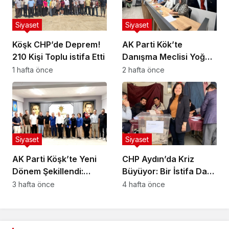
Siyaset
Siyaset
Köşk CHP’de Deprem!
AK Parti Kök’te
210 Kişi Toplu istifa Etti
Danışma Meclisi Yoğun
Katılım İle Gerçekleşti
1 hafta önce
2 hafta önce
Siyaset
Siyaset
AK Parti Köşk’te Yeni
CHP Aydın’da Kriz
Dönem Şekillendi:
Büyüyor: Bir İstifa Da
Başkan Öztürk Ekibini
Köşk’ten Geldi
3 hafta önce
4 hafta önce
Açıkladı