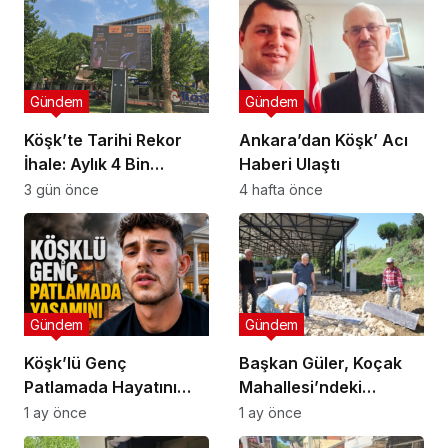
Gündem
Gündem
Köşk’te Tarihi Rekor
Ankara’dan Köşk’ Acı
İhale: Aylık 4 Bin
Haberi Ulaştı
Liradan Başladı, 251
3 gün önce
4 hafta önce
Bin Lirada Bitti
Gündem
Gündem
Köşk’lü Genç
Başkan Güler, Koçak
Patlamada Hayatını
Mahallesi’ndeki
Kaybetti
Çalışmaları İnceledi
1 ay önce
1 ay önce