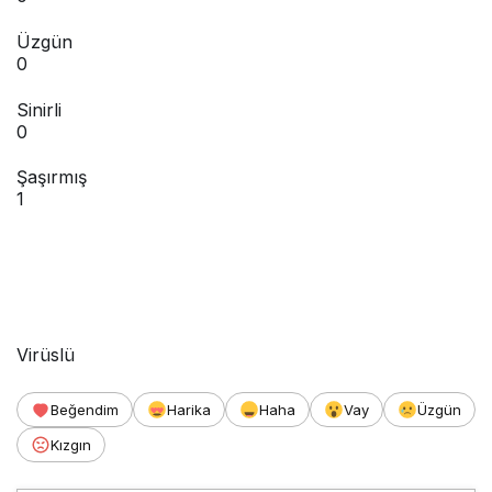
Üzgün
0
Sinirli
0
Şaşırmış
1
Virüslü
Beğendim
Harika
Haha
Vay
Üzgün
Kızgın