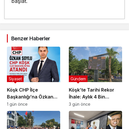
başlat.
Benzer Haberler
Siyaset
Gündem
Köşk CHP İlçe
Köşk’te Tarihi Rekor
Başkanlığı’na Özkan
İhale: Aylık 4 Bin
Soylu Atandı
Liradan Başladı, 251
1 gün önce
3 gün önce
Bin Lirada Bitti