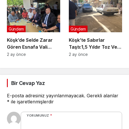
Gündem
Gündem
Köşk’de Selde Zarar
Köşk’te Sabırlar
Gören Esnafa Vali
Taştı:1,5 Yıldır Toz Ve
Güvencesi
Çamurlar Yaşıyoruz
2 ay önce
2 ay önce
Bir Cevap Yaz
E-posta adresiniz yayınlanmayacak.
Gerekli alanlar
*
ile işaretlenmişlerdir
YORUMUNUZ
*