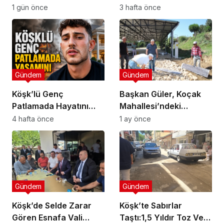
Liradan Başladı, 251
1 gün önce
3 hafta önce
Bin Lirada Bitti
Gündem
Gündem
Köşk’lü Genç
Başkan Güler, Koçak
Patlamada Hayatını
Mahallesi’ndeki
Kaybetti
Çalışmaları İnceledi
4 hafta önce
1 ay önce
Gündem
Gündem
Köşk’de Selde Zarar
Köşk’te Sabırlar
Gören Esnafa Vali
Taştı:1,5 Yıldır Toz Ve