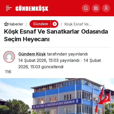
Köşk’lü Çiftçinin
0
Paylaş
Milyonluk Yatırımı
Gündem
Haberler
Köşk Esnaf Ve
Sanatkarlar Odasında
Köşk Esnaf Ve Sanatkarlar Odasında
Seçim Heyecanı
Suya Gömüldü
Seçim Heyecanı
Gündem Köşk
tarafından yayınlandı
14 Şubat 2026, 15:03
yayınlandı
14 Şubat
2026, 15:03
güncellendi
116