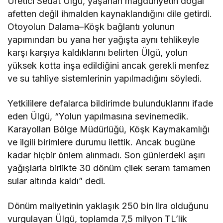
Üretici Sedat Ülgü, yaşanan mağduriyetin doğal
afetten değil ihmalden kaynaklandığını dile getirdi.
Otoyolun Dalama–Köşk bağlantı yolunun
yapımından bu yana her yağışta aynı tehlikeyle
karşı karşıya kaldıklarını belirten Ülgü, yolun
yüksek kotta inşa edildiğini ancak gerekli menfez
ve su tahliye sistemlerinin yapılmadığını söyledi.
Yetkililere defalarca bildirimde bulunduklarını ifade
eden Ülgü, “Yolun yapılmasına sevinemedik.
Karayolları Bölge Müdürlüğü, Köşk Kaymakamlığı
ve ilgili birimlere durumu ilettik. Ancak bugüne
kadar hiçbir önlem alınmadı. Son günlerdeki aşırı
yağışlarla birlikte 30 dönüm çilek seram tamamen
sular altında kaldı” dedi.
Dönüm maliyetinin yaklaşık 250 bin lira olduğunu
vurgulayan Ülgü, toplamda 7,5 milyon TL’lik