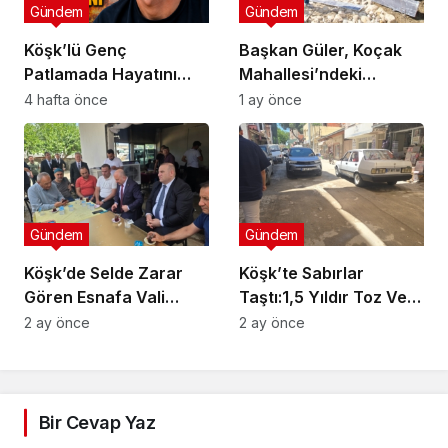
Gündem
Gündem
Köşk’lü Genç
Başkan Güler, Koçak
Patlamada Hayatını
Mahallesi’ndeki
Kaybetti
Çalışmaları İnceledi
4 hafta önce
1 ay önce
Gündem
Gündem
Köşk’de Selde Zarar
Köşk’te Sabırlar
Gören Esnafa Vali
Taştı:1,5 Yıldır Toz Ve
Güvencesi
Çamurlar Yaşıyoruz
2 ay önce
2 ay önce
Bir Cevap Yaz