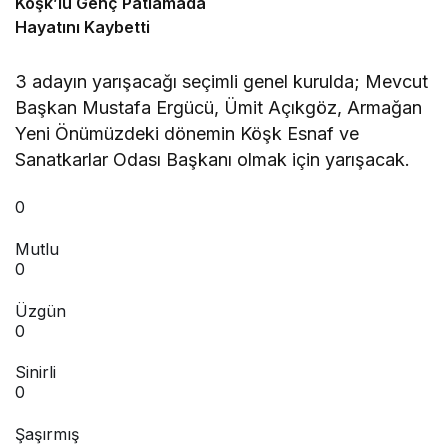
Köşk’lü Genç Patlamada
Hayatını Kaybetti
3 adayın yarışacağı seçimli genel kurulda; Mevcut
Başkan Mustafa Ergücü, Ümit Açıkgöz, Armağan
Yeni Önümüzdeki dönemin Köşk Esnaf ve
Sanatkarlar Odası Başkanı olmak için yarışacak.
0
Mutlu
0
Üzgün
0
Sinirli
0
Şaşırmış