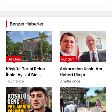
Benzer Haberler
Gündem
Gündem
Köşk’te Tarihi Rekor
Ankara’dan Köşk’ Acı
İhale: Aylık 4 Bin
Haberi Ulaştı
Liradan Başladı, 251
1 gün önce
3 hafta önce
Bin Lirada Bitti