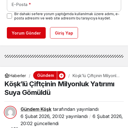
E-Posta
*
Bir dahaki sefere yorum yaptığımda kullanılmak üzere adımı, e-
posta adresimi ve web site adresimi bu tarayıcıya kaydet.
Yorum Gönder
Giriş Yap
Gündem
Haberler
Köşk’lü Çiftçinin Milyonluk
Yatırımı Suya Gömüldü
Köşk’lü Çiftçinin Milyonluk Yatırımı
Suya Gömüldü
Gündem Köşk
tarafından yayınlandı
6 Şubat 2026, 20:02
yayınlandı
6 Şubat 2026,
20:02
güncellendi