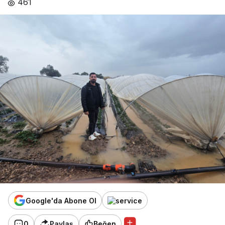
461
Google'da Abone Ol
0
Paylaş
Beğen