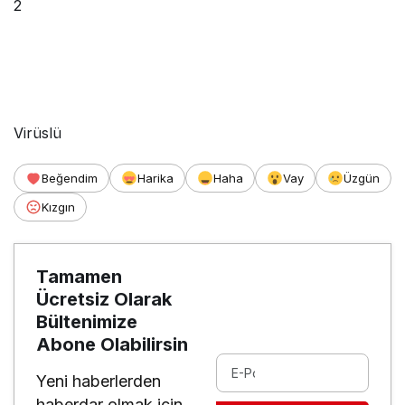
2
Virüslü
Beğendim
Harika
Haha
Vay
Üzgün
Kızgın
Tamamen
Ücretsiz Olarak
Bültenimize
Abone Olabilirsin
Yeni haberlerden
haberdar olmak için