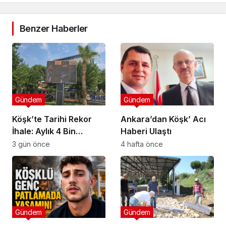
Benzer Haberler
Gündem
Gündem
Köşk’te Tarihi Rekor
Ankara’dan Köşk’ Acı
İhale: Aylık 4 Bin
Haberi Ulaştı
Liradan Başladı, 251
3 gün önce
4 hafta önce
Bin Lirada Bitti
Gündem
Gündem