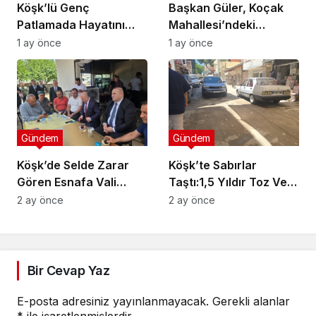
Köşk’lü Genç
Başkan Güler, Koçak
Patlamada Hayatını
Mahallesi’ndeki
Kaybetti
Çalışmaları İnceledi
1 ay önce
1 ay önce
Gündem
Gündem
Köşk’de Selde Zarar
Köşk’te Sabırlar
Gören Esnafa Vali
Taştı:1,5 Yıldır Toz Ve
Güvencesi
Çamurlar Yaşıyoruz
2 ay önce
2 ay önce
Bir Cevap Yaz
E-posta adresiniz yayınlanmayacak.
Gerekli alanlar