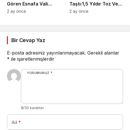
Gören Esnafa Vali
Taştı:1,5 Yıldır Toz Ve
Güvencesi
Çamurlar Yaşıyoruz
2 ay önce
2 ay önce
Bir Cevap Yaz
E-posta adresiniz yayınlanmayacak.
Gerekli alanlar
*
ile işaretlenmişlerdir
YORUMUNUZ
*
0
/30 karakter
Ad
*