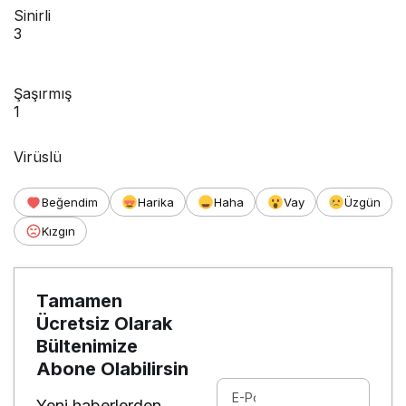
Sinirli
3
Şaşırmış
1
Virüslü
Beğendim
Harika
Haha
Vay
Üzgün
Kızgın
Tamamen
Ücretsiz Olarak
Bültenimize
Abone Olabilirsin
Yeni haberlerden