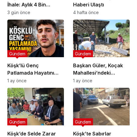
İhale: Aylık 4 Bin
Haberi Ulaştı
Liradan Başladı, 251
3 gün önce
4 hafta önce
Bin Lirada Bitti
Gündem
Gündem
Köşk’lü Genç
Başkan Güler, Koçak
Patlamada Hayatını
Mahallesi’ndeki
Kaybetti
Çalışmaları İnceledi
1 ay önce
1 ay önce
Gündem
Gündem
Köşk’de Selde Zarar
Köşk’te Sabırlar