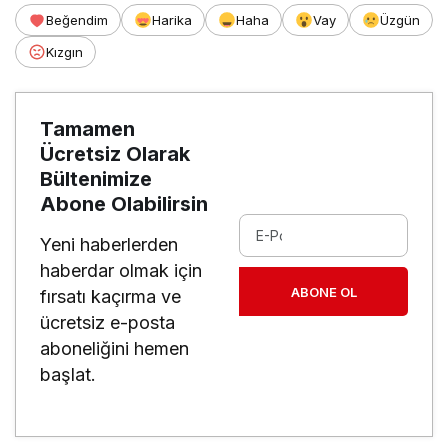
Beğendim
Harika
Haha
Vay
Üzgün
Kızgın
Tamamen
Ücretsiz Olarak
Bültenimize
Abone Olabilirsin
Yeni haberlerden
haberdar olmak için
ABONE OL
fırsatı kaçırma ve
ücretsiz e-posta
aboneliğini hemen
başlat.