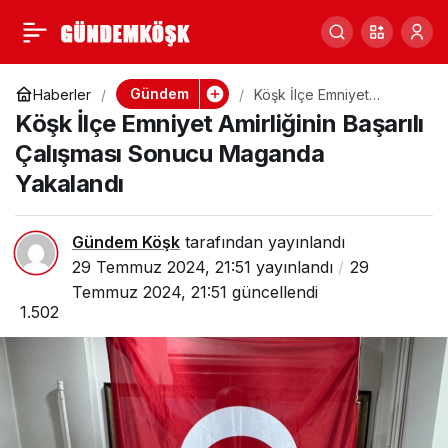
Köşk’te Çatıdan
0
Paylaş
Düşen Demirci
Gündem
Haberler
Köşk İlçe Emniyet
Amirliğinin Başarılı
Köşk İlçe Emniyet Amirliğinin Başarılı
Çalışması Sonucu
Hayatını Kaybetti
Maganda Yakalandı
Çalışması Sonucu Maganda
Yakalandı
Gündem Köşk
tarafından yayınlandı
29 Temmuz 2024, 21:51
yayınlandı
29
Temmuz 2024, 21:51
güncellendi
1.502