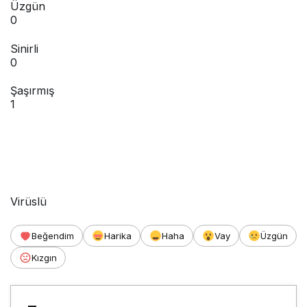
Üzgün
0
Sinirli
0
Şaşırmış
1
Virüslü
Beğendim
Harika
Haha
Vay
Üzgün
Kızgın