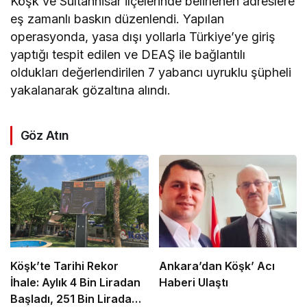
Köşk ve Sultanhisar ilçelerinde belirlenen adreslere
eş zamanlı baskın düzenlendi. Yapılan
operasyonda, yasa dışı yollarla Türkiye’ye giriş
yaptığı tespit edilen ve DEAŞ ile bağlantılı
oldukları değerlendirilen 7 yabancı uyruklu şüpheli
yakalanarak gözaltına alındı.
Göz Atın
Köşk’te Tarihi Rekor
Ankara’dan Köşk’ Acı
İhale: Aylık 4 Bin Liradan
Haberi Ulaştı
Başladı, 251 Bin Lirada