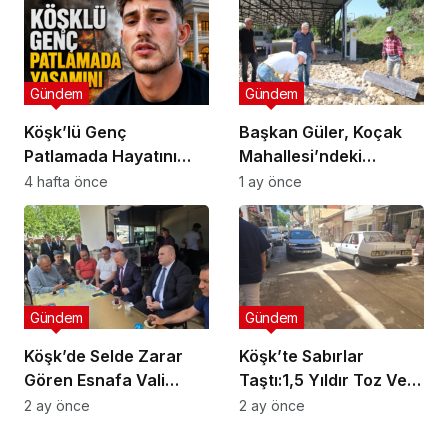
Gündem
Gündem
Köşk’lü Genç
Başkan Güler, Koçak
Patlamada Hayatını
Mahallesi’ndeki
Kaybetti
Çalışmaları İnceledi
4 hafta önce
1 ay önce
Gündem
Gündem
Köşk’de Selde Zarar
Köşk’te Sabırlar
Gören Esnafa Vali
Taştı:1,5 Yıldır Toz Ve
Güvencesi
Çamurlar Yaşıyoruz
2 ay önce
2 ay önce