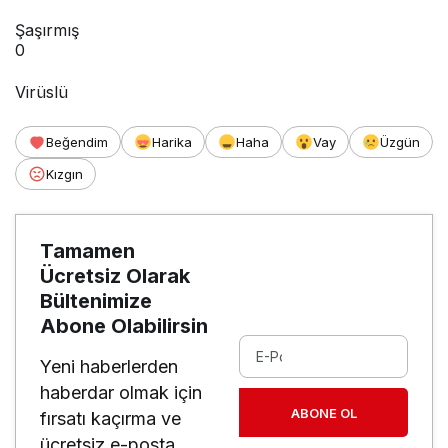
Şaşırmış
0
Virüslü
Beğendim
Harika
Haha
Vay
Üzgün
Kızgın
Tamamen
Ücretsiz Olarak
Bültenimize
Abone Olabilirsin
Yeni haberlerden
haberdar olmak için
ABONE OL
fırsatı kaçırma ve
ücretsiz e-posta