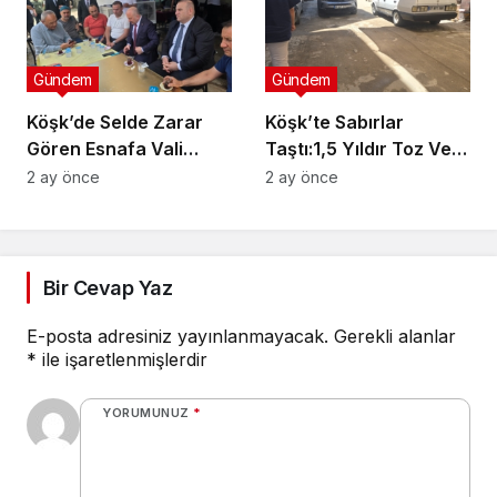
Gündem
Gündem
Köşk’de Selde Zarar
Köşk’te Sabırlar
Gören Esnafa Vali
Taştı:1,5 Yıldır Toz Ve
Güvencesi
Çamurlar Yaşıyoruz
2 ay önce
2 ay önce
Bir Cevap Yaz
E-posta adresiniz yayınlanmayacak.
Gerekli alanlar
*
ile işaretlenmişlerdir
YORUMUNUZ
*