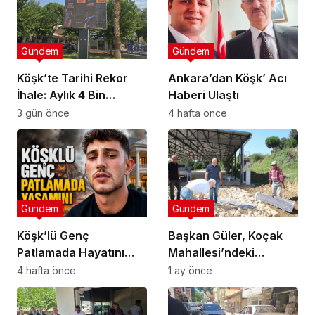
Gündem
Gündem
Köşk’te Tarihi Rekor
Ankara’dan Köşk’ Acı
İhale: Aylık 4 Bin
Haberi Ulaştı
Liradan Başladı, 251
3 gün önce
4 hafta önce
Bin Lirada Bitti
Gündem
Gündem
Köşk’lü Genç
Başkan Güler, Koçak
Patlamada Hayatını
Mahallesi’ndeki
Kaybetti
Çalışmaları İnceledi
4 hafta önce
1 ay önce