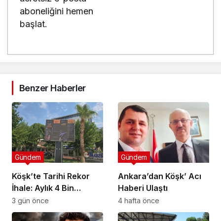
aboneliğini hemen
başlat.
Benzer Haberler
Gündem
Gündem
Köşk’te Tarihi Rekor
Ankara’dan Köşk’ Acı
İhale: Aylık 4 Bin
Haberi Ulaştı
Liradan Başladı, 251
3 gün önce
4 hafta önce
Bin Lirada Bitti