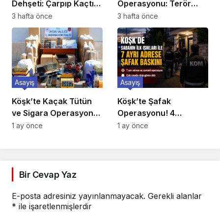
Dehşeti: Çarpıp Kaçtı,
Operasyonu: Terör
Ehliyetine El Konuldu
Propagandacısı 5
3 hafta önce
3 hafta önce
Suriyeli Yakalandı
Asayiş
Asayiş
Köşk’te Kaçak Tütün
Köşk’te Şafak
ve Sigara Operasyonu:
Operasyonu! 4
Binlerce Makaron ile
Mahallede 7 Adrese Eş
1 ay önce
1 ay önce
Yüzlerce Kilo Tütün Ele
Zamanlı Baskın
Geçirildi
Bir Cevap Yaz
E-posta adresiniz yayınlanmayacak.
Gerekli alanlar
*
ile işaretlenmişlerdir