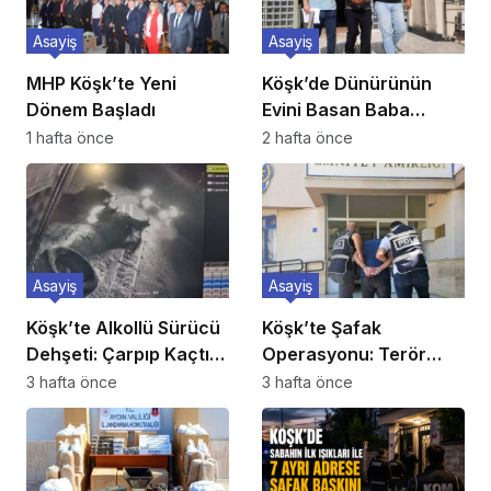
Asayiş
Asayiş
MHP Köşk’te Yeni
Köşk’de Dünürünün
Dönem Başladı
Evini Basan Baba
Tutuklandı
1 hafta önce
2 hafta önce
Asayiş
Asayiş
Köşk’te Alkollü Sürücü
Köşk’te Şafak
Dehşeti: Çarpıp Kaçtı,
Operasyonu: Terör
Ehliyetine El Konuldu
Propagandacısı 5
3 hafta önce
3 hafta önce
Suriyeli Yakalandı