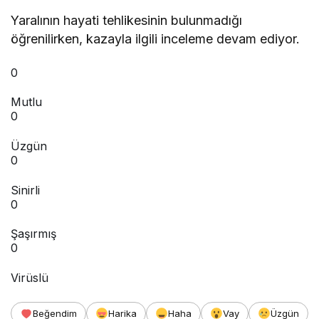
Yaralının hayati tehlikesinin bulunmadığı
öğrenilirken, kazayla ilgili inceleme devam ediyor.
0
Mutlu
0
Üzgün
0
Sinirli
0
Şaşırmış
0
Virüslü
Beğendim
Harika
Haha
Vay
Üzgün