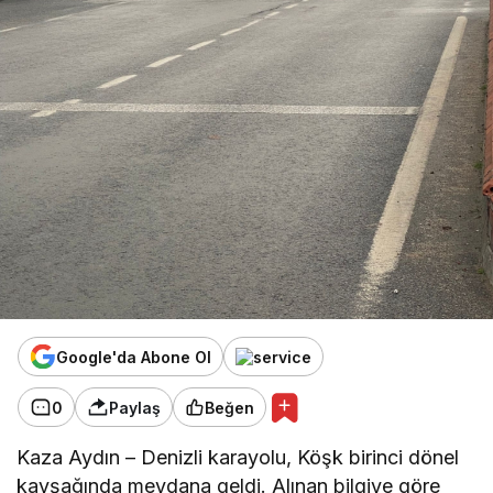
Google'da Abone Ol
0
Paylaş
Beğen
Kaza Aydın – Denizli karayolu, Köşk birinci dönel
kavşağında meydana geldi. Alınan bilgiye göre