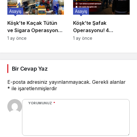
Asayiş
Asayiş
Köşk’te Kaçak Tütün
Köşk’te Şafak
ve Sigara Operasyonu:
Operasyonu! 4
Binlerce Makaron ile
Mahallede 7 Adrese Eş
1 ay önce
1 ay önce
Yüzlerce Kilo Tütün Ele
Zamanlı Baskın
Geçirildi
Bir Cevap Yaz
E-posta adresiniz yayınlanmayacak.
Gerekli alanlar
*
ile işaretlenmişlerdir
YORUMUNUZ
*