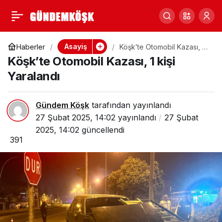
Köşk’te Kontrolünü
0
Paylaş
Kaybeden Bir
Asayiş
Haberler
Köşk’te Otomobil Kazası, 1
kişi Yaralandı
Köşk’te Otomobil Kazası, 1 kişi
Kamyon Yan Refüje
Yaralandı
Çıktı
Gündem Köşk
tarafından yayınlandı
27 Şubat 2025, 14:02
yayınlandı
27 Şubat
2025, 14:02
güncellendi
391