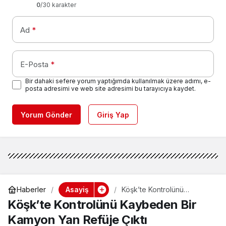
0
/30 karakter
Ad
*
E-Posta
*
Bir dahaki sefere yorum yaptığımda kullanılmak üzere adımı, e-
posta adresimi ve web site adresimi bu tarayıcıya kaydet.
Yorum Gönder
Giriş Yap
Asayiş
Haberler
Köşk’te Kontrolünü
Kaybeden Bir Kamyon Yan
Köşk’te Kontrolünü Kaybeden Bir
Refüje Çıktı
Kamyon Yan Refüje Çıktı