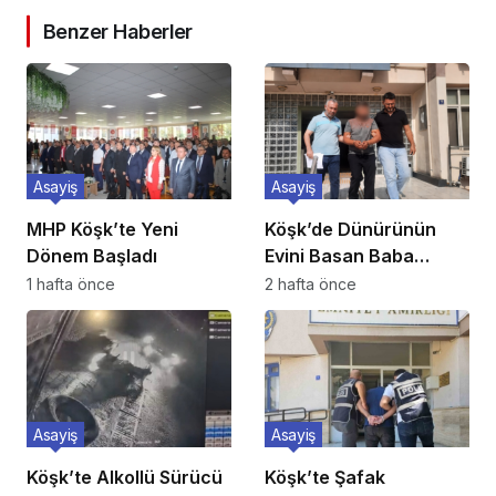
Benzer Haberler
Asayiş
Asayiş
MHP Köşk’te Yeni
Köşk’de Dünürünün
Dönem Başladı
Evini Basan Baba
Tutuklandı
1 hafta önce
2 hafta önce
Asayiş
Asayiş
Köşk’te Alkollü Sürücü
Köşk’te Şafak