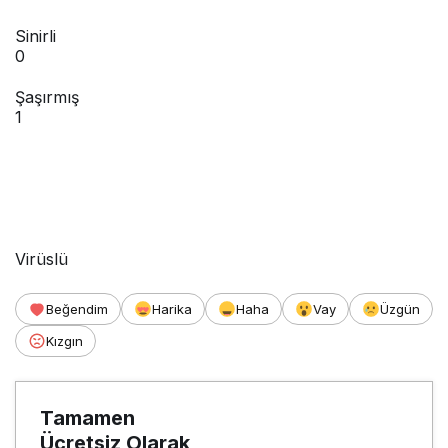
Sinirli
0
Şaşırmış
1
Virüslü
Beğendim
Harika
Haha
Vay
Üzgün
Kızgın
Tamamen
Ücretsiz Olarak