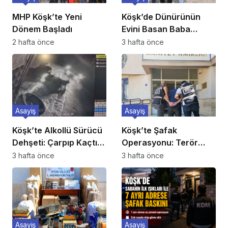
MHP Köşk’te Yeni
Köşk’de Dünürünün
Dönem Başladı
Evini Basan Baba
Tutuklandı
2 hafta önce
3 hafta önce
Asayiş
Asayiş
Köşk’te Alkollü Sürücü
Köşk’te Şafak
Dehşeti: Çarpıp Kaçtı,
Operasyonu: Terör
Ehliyetine El Konuldu
Propagandacısı 5
3 hafta önce
3 hafta önce
Suriyeli Yakalandı
Asayiş
Asayiş