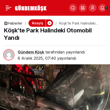
Köşk’te Yaşlı Adam
0
Paylaş
0
Evinin Bahçesinde
Asayiş
Haberler
Köşk’te Park Halindeki
Otomobil Yandı
Köşk’te Park Halindeki Otomobil
Ölü Bulundu
Yandı
Gündem Köşk
tarafından yayınlandı
6 Aralık 2025, 07:40
yayınlandı