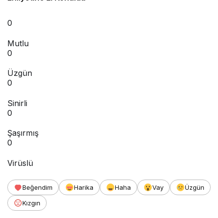
0
Mutlu
0
Üzgün
0
Sinirli
0
Şaşırmış
0
Virüslü
Beğendim
Harika
Haha
Vay
Üzgün
Kızgın