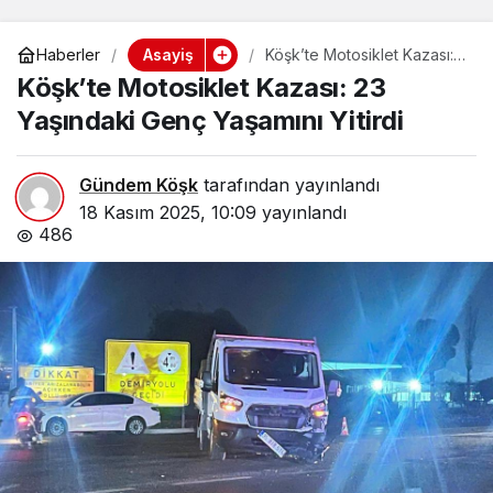
Asayiş
Haberler
Köşk’te Motosiklet Kazası:
23 Yaşındaki Genç Yaşamını
Köşk’te Motosiklet Kazası: 23
Yitirdi
Yaşındaki Genç Yaşamını Yitirdi
Gündem Köşk
tarafından yayınlandı
18 Kasım 2025, 10:09
yayınlandı
486