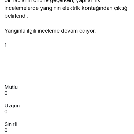
bir facianın önüne geçerken, yapılan ilk
incelemelerde yangının elektrik kontağından çıktığı
belirlendi.
Yangınla ilgili inceleme devam ediyor.
1
Mutlu
0
Üzgün
0
Sinirli
0