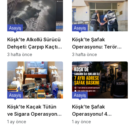
Asayiş
Asayiş
Köşk’te Alkollü Sürücü
Köşk’te Şafak
Dehşeti: Çarpıp Kaçtı,
Operasyonu: Terör
Ehliyetine El Konuldu
Propagandacısı 5
3 hafta önce
3 hafta önce
Suriyeli Yakalandı
Asayiş
Asayiş
Köşk’te Kaçak Tütün
Köşk’te Şafak
ve Sigara Operasyonu:
Operasyonu! 4
Binlerce Makaron ile
Mahallede 7 Adrese Eş
1 ay önce
1 ay önce
Yüzlerce Kilo Tütün Ele
Zamanlı Baskın