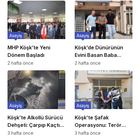
Asayiş
Asayiş
MHP Köşk’te Yeni
Köşk’de Dünürünün
Dönem Başladı
Evini Basan Baba
Tutuklandı
2 hafta önce
2 hafta önce
Asayiş
Asayiş
Köşk’te Alkollü Sürücü
Köşk’te Şafak
Dehşeti: Çarpıp Kaçtı,
Operasyonu: Terör
Ehliyetine El Konuldu
Propagandacısı 5
3 hafta önce
3 hafta önce
Suriyeli Yakalandı