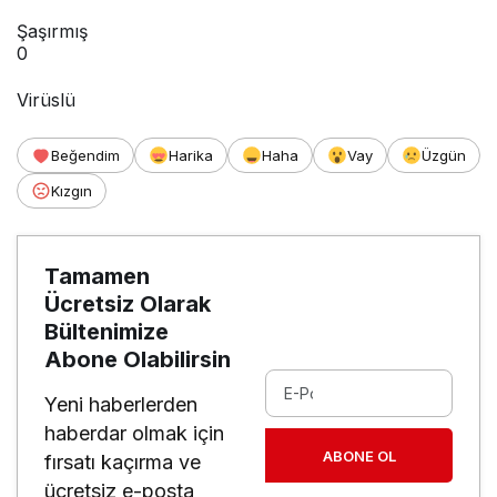
Şaşırmış
0
Virüslü
Beğendim
Harika
Haha
Vay
Üzgün
Kızgın
Tamamen
Ücretsiz Olarak
Bültenimize
Abone Olabilirsin
Yeni haberlerden
haberdar olmak için
ABONE OL
fırsatı kaçırma ve
ücretsiz e-posta