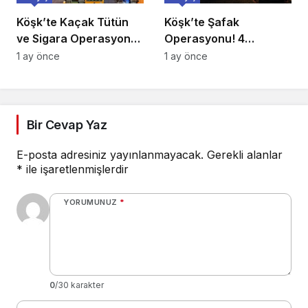
Köşk’te Kaçak Tütün
Köşk’te Şafak
ve Sigara Operasyonu:
Operasyonu! 4
Binlerce Makaron ile
Mahallede 7 Adrese Eş
1 ay önce
1 ay önce
Yüzlerce Kilo Tütün Ele
Zamanlı Baskın
Geçirildi
Bir Cevap Yaz
E-posta adresiniz yayınlanmayacak.
Gerekli alanlar
*
ile işaretlenmişlerdir
YORUMUNUZ
*
0
/30 karakter