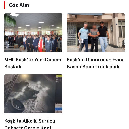
Göz Atın
MHP Köşk’te Yeni Dönem
Köşk’de Dünürünün Evini
Başladı
Basan Baba Tutuklandı
Köşk’te Alkollü Sürücü
Dehşeti: Çarpıp Kaçtı,