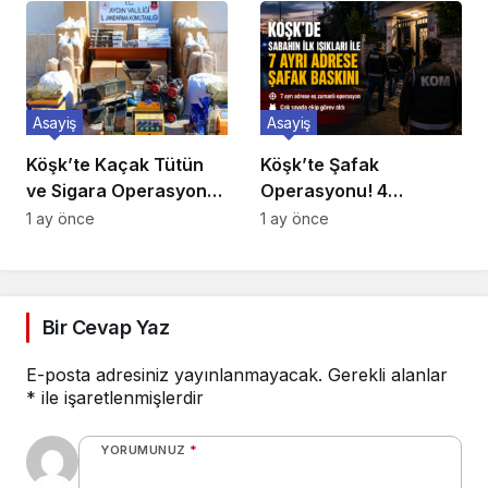
Asayiş
Asayiş
Köşk’te Kaçak Tütün
Köşk’te Şafak
ve Sigara Operasyonu:
Operasyonu! 4
Binlerce Makaron ile
Mahallede 7 Adrese Eş
1 ay önce
1 ay önce
Yüzlerce Kilo Tütün Ele
Zamanlı Baskın
Geçirildi
Bir Cevap Yaz
E-posta adresiniz yayınlanmayacak.
Gerekli alanlar
*
ile işaretlenmişlerdir
YORUMUNUZ
*