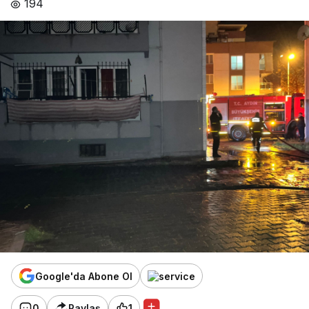
194
Google'da Abone Ol
0
Paylaş
1