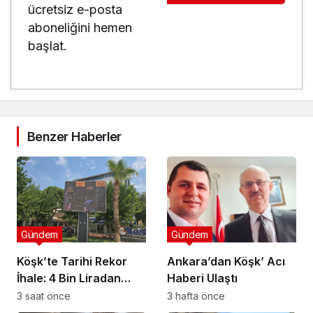
ücretsiz e-posta
aboneliğini hemen
başlat.
Benzer Haberler
Gündem
Gündem
Köşk’te Tarihi Rekor
Ankara’dan Köşk’ Acı
İhale: 4 Bin Liradan
Haberi Ulaştı
Başladı, 251 Bin Lirada
3 saat önce
3 hafta önce
Bitti