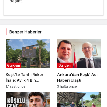
başlat.
Benzer Haberler
Gündem
Gündem
Köşk’te Tarihi Rekor
Ankara’dan Köşk’ Acı
İhale: Aylık 4 Bin
Haberi Ulaştı
Liradan Başladı, 251
17 saat önce
3 hafta önce
Bin Lirada Bitti