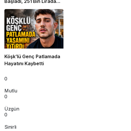
Başladı, 251 Bin Lirada
Bitti
Köşk’lü Genç Patlamada
Hayatını Kaybetti
0
Mutlu
0
Üzgün
0
Sinirli