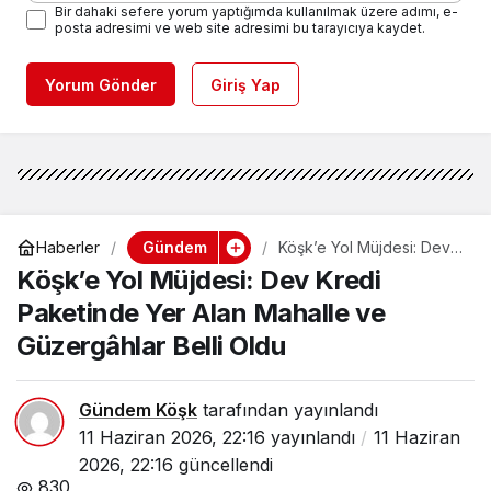
Bir dahaki sefere yorum yaptığımda kullanılmak üzere adımı, e-
posta adresimi ve web site adresimi bu tarayıcıya kaydet.
Yorum Gönder
Giriş Yap
Gündem
Haberler
Köşk’e Yol Müjdesi: Dev
Kredi Paketinde Yer Alan
Köşk’e Yol Müjdesi: Dev Kredi
Mahalle ve Güzergâhlar
Belli Oldu
Paketinde Yer Alan Mahalle ve
Güzergâhlar Belli Oldu
Gündem Köşk
tarafından yayınlandı
11 Haziran 2026, 22:16
yayınlandı
11 Haziran
2026, 22:16
güncellendi
830