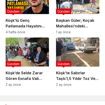
Gündem
Gündem
Köşk’lü Genç
Başkan Güler, Koçak
Patlamada Hayatını
Mahallesi’ndeki
Kaybetti
Çalışmaları İnceledi
4 hafta önce
1 ay önce
Gündem
Gündem
Köşk’de Selde Zarar
Köşk’te Sabırlar
Gören Esnafa Vali
Taştı:1,5 Yıldır Toz Ve
Güvencesi
Çamurlar Yaşıyoruz
2 ay önce
2 ay önce