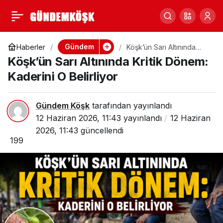
Köşk’e Yol Müjdesi:
0
Paylaş
Dev Kredi Paketinde
Gündem
Haberler
Köşk’ün Sarı Altınında
Kritik Dönem: Kaderini O
Köşk’ün Sarı Altınında Kritik Dönem:
Belirliyor
Yer Alan Mahalle ve
Kaderini O Belirliyor
Güzergâhlar Belli
Gündem Köşk
tarafından yayınlandı
12 Haziran 2026, 11:43
yayınlandı
12 Haziran
Oldu
2026, 11:43
güncellendi
199