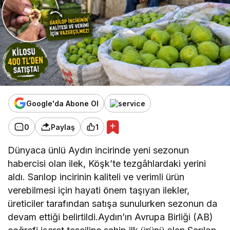
Google'da Abone Ol
0
Paylaş
1
Dünyaca ünlü Aydın incirinde yeni sezonun
habercisi olan ilek, Köşk’te tezgâhlardaki yerini
aldı. Sarılop incirinin kaliteli ve verimli ürün
verebilmesi için hayati önem taşıyan ilekler,
üreticiler tarafından satışa sunulurken sezonun da
devam ettiği belirtildi.Aydın’ın Avrupa Birliği (AB)