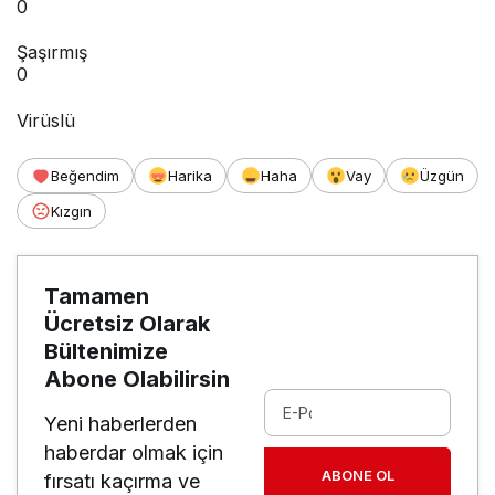
0
Şaşırmış
0
Virüslü
Beğendim
Harika
Haha
Vay
Üzgün
Kızgın
Tamamen
Ücretsiz Olarak
Bültenimize
Abone Olabilirsin
Yeni haberlerden
haberdar olmak için
ABONE OL
fırsatı kaçırma ve