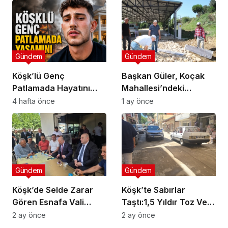
Gündem
Gündem
Köşk’lü Genç
Başkan Güler, Koçak
Patlamada Hayatını
Mahallesi’ndeki
Kaybetti
Çalışmaları İnceledi
4 hafta önce
1 ay önce
Gündem
Gündem
Köşk’de Selde Zarar
Köşk’te Sabırlar
Gören Esnafa Vali
Taştı:1,5 Yıldır Toz Ve
Güvencesi
Çamurlar Yaşıyoruz
2 ay önce
2 ay önce