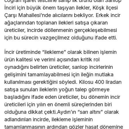
coğrafi işaret tesciline sahip ilk ürünü olan Sarılop
İnciri için büyük önem taşıyan ilekler, Köşk ilçesi
Çarşı Mahallesi’nde alıcılarını bekliyor. Erkek incir
ağaçlarından toplanan ilekleri satışa çıkaran
üreticiler, incirde döllenmenin gerçekleşebilmesi
için bu sürecin vazgeçilmez olduğunu ifade etti.
İncir üretiminde “ilekleme” olarak bilinen işlemin
ürün kalitesi ve verimi açısından kritik rol
oynadığını belirten üreticiler, sarılop incirlerinin
gelişimini tamamlayabilmesi için ileğin mutlaka
kullanılması gerektiğini söyledi. Kilosu 400 liradan
satışa sunulan ileklerin yoğun talep görmeye
başladığını ifade eden üreticiler, bu dönemin incir
üreticileri için yılın en önemli süreçlerinden biri
olduğuna dikkat çekti.Aydın’ın “sarı altını” olarak
adlandırılan incirde, ilekleme işleminin
tamamlanmasının ardından gözler hasat dönemine