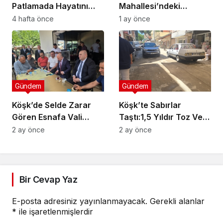
Patlamada Hayatını
Mahallesi’ndeki
Kaybetti
Çalışmaları İnceledi
4 hafta önce
1 ay önce
Gündem
Gündem
Köşk’de Selde Zarar
Köşk’te Sabırlar
Gören Esnafa Vali
Taştı:1,5 Yıldır Toz Ve
Güvencesi
Çamurlar Yaşıyoruz
2 ay önce
2 ay önce
Bir Cevap Yaz
E-posta adresiniz yayınlanmayacak.
Gerekli alanlar
*
ile işaretlenmişlerdir