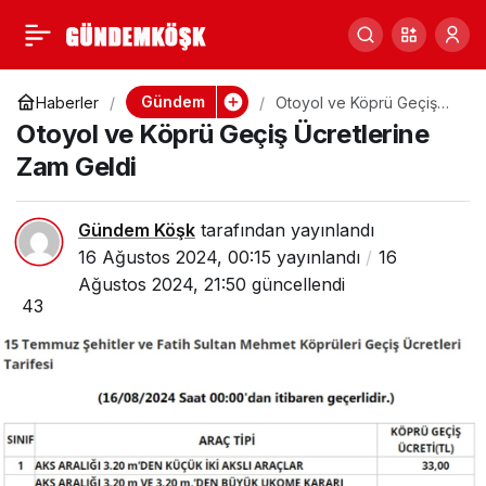
Aile ve Sosyal
0
Paylaş
Hizmetler Bakanı
Gündem
Haberler
Otoyol ve Köprü Geçiş
Ücretlerine Zam Geldi
Otoyol ve Köprü Geçiş Ücretlerine
Mahinur Özdemir
Zam Geldi
Göktaş İlçemizi
Gündem Köşk
tarafından yayınlandı
16 Ağustos 2024, 00:15
yayınlandı
16
Ziyaret Etti
Ağustos 2024, 21:50
güncellendi
43