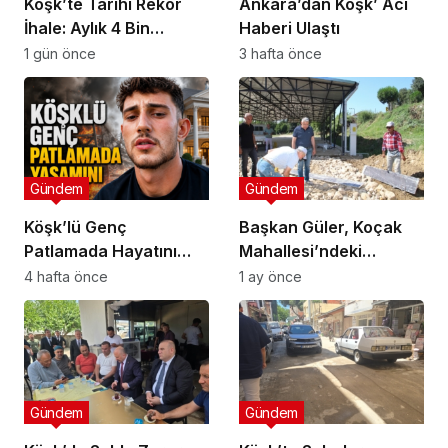
Köşk’te Tarihi Rekor
Ankara’dan Köşk’ Acı
İhale: Aylık 4 Bin
Haberi Ulaştı
Liradan Başladı, 251
1 gün önce
3 hafta önce
Bin Lirada Bitti
Gündem
Gündem
Köşk’lü Genç
Başkan Güler, Koçak
Patlamada Hayatını
Mahallesi’ndeki
Kaybetti
Çalışmaları İnceledi
4 hafta önce
1 ay önce
Gündem
Gündem