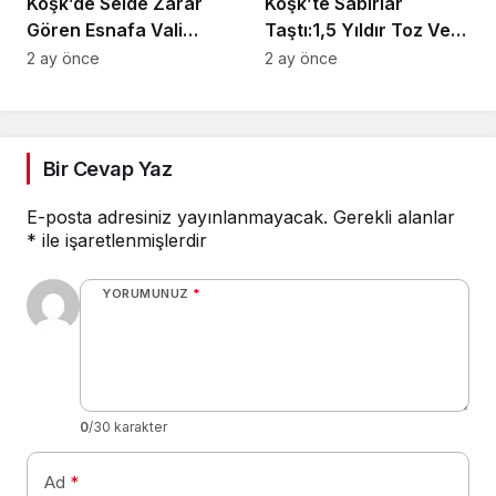
Köşk’de Selde Zarar
Köşk’te Sabırlar
Gören Esnafa Vali
Taştı:1,5 Yıldır Toz Ve
Güvencesi
Çamurlar Yaşıyoruz
2 ay önce
2 ay önce
Bir Cevap Yaz
E-posta adresiniz yayınlanmayacak.
Gerekli alanlar
*
ile işaretlenmişlerdir
YORUMUNUZ
*
0
/30 karakter
Ad
*