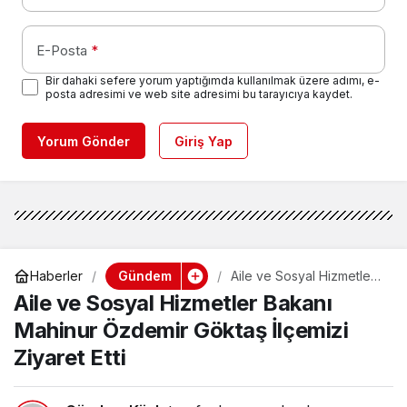
E-Posta
*
Bir dahaki sefere yorum yaptığımda kullanılmak üzere adımı, e-
posta adresimi ve web site adresimi bu tarayıcıya kaydet.
Yorum Gönder
Giriş Yap
Gündem
Haberler
Aile ve Sosyal Hizmetler
Bakanı Mahinur Özdemir
Aile ve Sosyal Hizmetler Bakanı
Göktaş İlçemizi Ziyaret
Etti
Mahinur Özdemir Göktaş İlçemizi
Ziyaret Etti