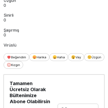
Üzgün
0
Sinirli
0
Şaşırmış
0
Virüslü
Beğendim
Harika
Haha
Vay
Üzgün
Kızgın
Tamamen
Ücretsiz Olarak
Bültenimize
Abone Olabilirsin