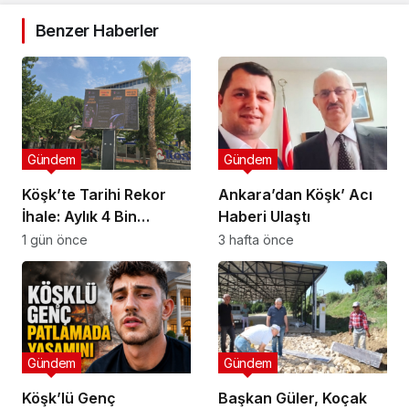
Benzer Haberler
Gündem
Gündem
Köşk’te Tarihi Rekor
Ankara’dan Köşk’ Acı
İhale: Aylık 4 Bin
Haberi Ulaştı
Liradan Başladı, 251
1 gün önce
3 hafta önce
Bin Lirada Bitti
Gündem
Gündem
Köşk’lü Genç
Başkan Güler, Koçak