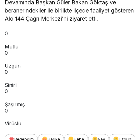
Devamında Başkan Güler Bakan Göktaş ve
beranerindekiler ile birlikte ilçede faaliyet gösteren
Alo 144 Çağrı Merkezi’ni ziyaret etti.
0
Mutlu
0
Üzgün
0
Sinirli
0
Şaşırmış
0
Virüslü
Beğendim
Harika
Haha
Vay
Üzgün