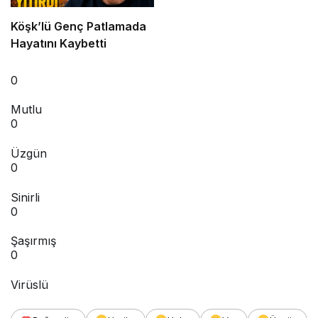
Köşk’lü Genç Patlamada
Hayatını Kaybetti
0
Mutlu
0
Üzgün
0
Sinirli
0
Şaşırmış
0
Virüslü