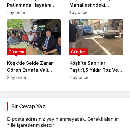
Patlamada Hayatını
Mahallesi’ndeki
Kaybetti
Çalışmaları İnceledi
1 ay önce
1 ay önce
Gündem
Gündem
Köşk’de Selde Zarar
Köşk’te Sabırlar
Gören Esnafa Vali
Taştı:1,5 Yıldır Toz Ve
Güvencesi
Çamurlar Yaşıyoruz
2 ay önce
2 ay önce
Bir Cevap Yaz
E-posta adresiniz yayınlanmayacak.
Gerekli alanlar
*
ile işaretlenmişlerdir