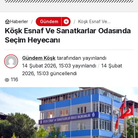
Gündem
Haberler
Köşk Esnaf Ve
Sanatkarlar Odasında
Köşk Esnaf Ve Sanatkarlar Odasında
Seçim Heyecanı
Seçim Heyecanı
Gündem Köşk
tarafından yayınlandı
14 Şubat 2026, 15:03
yayınlandı
14 Şubat
2026, 15:03
güncellendi
116