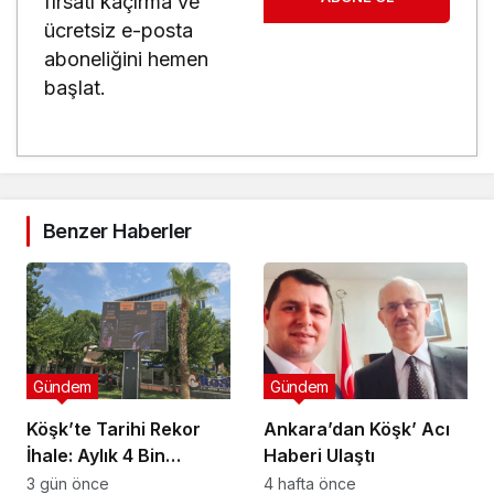
fırsatı kaçırma ve
ücretsiz e-posta
aboneliğini hemen
başlat.
Benzer Haberler
Gündem
Gündem
Köşk’te Tarihi Rekor
Ankara’dan Köşk’ Acı
İhale: Aylık 4 Bin
Haberi Ulaştı
Liradan Başladı, 251
3 gün önce
4 hafta önce