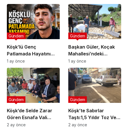
Bin Lirada Bitti
Gündem
Gündem
Köşk’lü Genç
Başkan Güler, Koçak
Patlamada Hayatını
Mahallesi’ndeki
Kaybetti
Çalışmaları İnceledi
1 ay önce
1 ay önce
Gündem
Gündem
Köşk’de Selde Zarar
Köşk’te Sabırlar
Gören Esnafa Vali
Taştı:1,5 Yıldır Toz Ve
Güvencesi
Çamurlar Yaşıyoruz
2 ay önce
2 ay önce