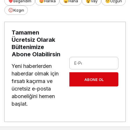
Beğendim
Harika
Haha
Vay
Üzgün
Kızgın
Tamamen
Ücretsiz Olarak
Bültenimize
Abone Olabilirsin
Yeni haberlerden
haberdar olmak için
ABONE OL
fırsatı kaçırma ve
ücretsiz e-posta
aboneliğini hemen
başlat.