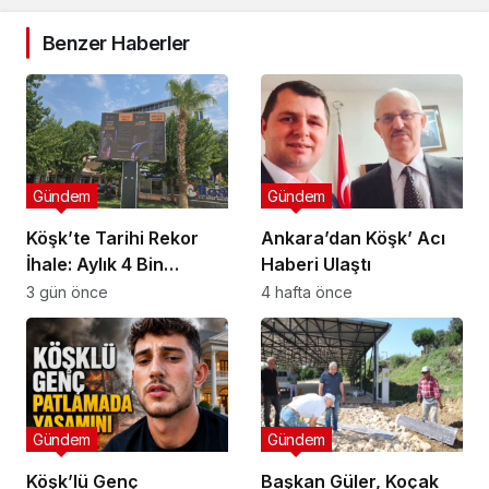
Benzer Haberler
Gündem
Gündem
Köşk’te Tarihi Rekor
Ankara’dan Köşk’ Acı
İhale: Aylık 4 Bin
Haberi Ulaştı
Liradan Başladı, 251
3 gün önce
4 hafta önce
Bin Lirada Bitti
Gündem
Gündem
Köşk’lü Genç
Başkan Güler, Koçak