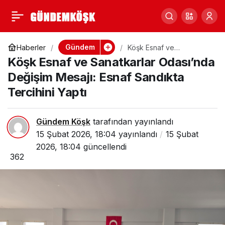
Köşk Esnaf Ve
0
Paylaş
Sanatkarlar Odasında
Gündem
Haberler
Köşk Esnaf ve
Sanatkarlar Odası’nda
Köşk Esnaf ve Sanatkarlar Odası’nda
Değişim Mesajı: Esnaf
Seçim Heyecanı
Sandıkta Tercihini Yaptı
Değişim Mesajı: Esnaf Sandıkta
Tercihini Yaptı
Gündem Köşk
tarafından yayınlandı
15 Şubat 2026, 18:04
yayınlandı
15 Şubat
2026, 18:04
güncellendi
362